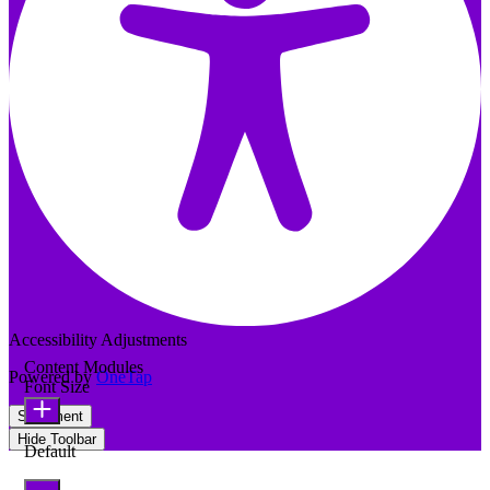
Accessibility Adjustments
Content Modules
Powered by
OneTap
Font Size
Statement
Hide Toolbar
Default