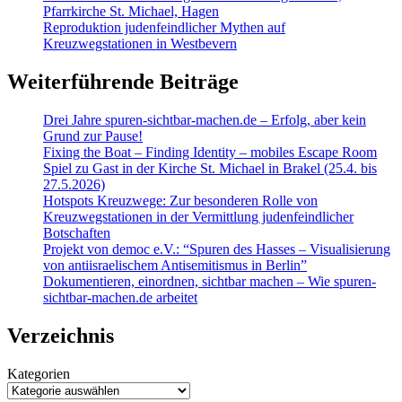
Pfarrkirche St. Michael, Hagen
Reproduktion judenfeindlicher Mythen auf
Kreuzwegstationen in Westbevern
Weiterführende Beiträge
Drei Jahre spuren-sichtbar-machen.de – Erfolg, aber kein
Grund zur Pause!
Fixing the Boat – Finding Identity – mobiles Escape Room
Spiel zu Gast in der Kirche St. Michael in Brakel (25.4. bis
27.5.2026)
Hotspots Kreuzwege: Zur besonderen Rolle von
Kreuzwegstationen in der Vermittlung judenfeindlicher
Botschaften
Projekt von democ e.V.: “Spuren des Hasses – Visualisierung
von antiisraelischem Antisemitismus in Berlin”
Dokumentieren, einordnen, sichtbar machen – Wie spuren-
sichtbar-machen.de arbeitet
Verzeichnis
Kategorien