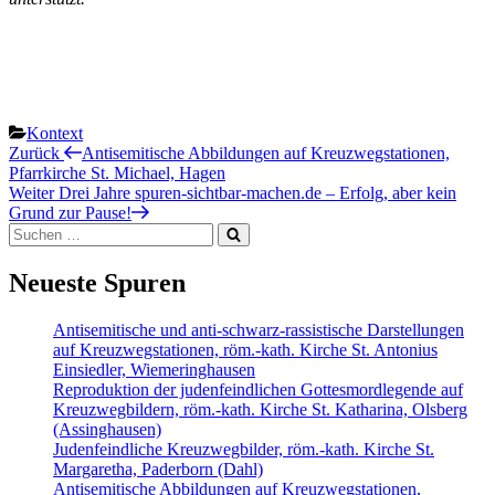
Kategorien
Kontext
Beitragsnavigation
Vorheriger
Zurück
Antisemitische Abbildungen auf Kreuzwegstationen,
Beitrag
Pfarrkirche St. Michael, Hagen
Nächster
Weiter
Drei Jahre spuren-sichtbar-machen.de – Erfolg, aber kein
Beitrag
Grund zur Pause!
Suchen
Suchen
nach:
Neueste Spuren
Antisemitische und anti-schwarz-rassistische Darstellungen
auf Kreuzwegstationen, röm.-kath. Kirche St. Antonius
Einsiedler, Wiemeringhausen
Reproduktion der judenfeindlichen Gottesmordlegende auf
Kreuzwegbildern, röm.-kath. Kirche St. Katharina, Olsberg
(Assinghausen)
Judenfeindliche Kreuzwegbilder, röm.-kath. Kirche St.
Margaretha, Paderborn (Dahl)
Antisemitische Abbildungen auf Kreuzwegstationen,