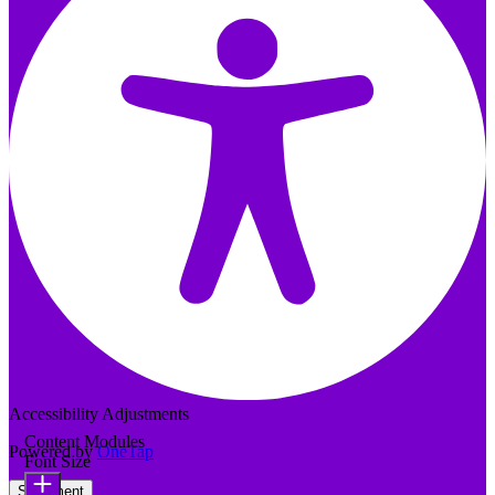
Accessibility Adjustments
Content Modules
Powered by
OneTap
Font Size
Statement