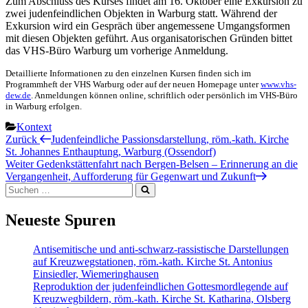
Zum Abschluss des Kurses findet am 16. Oktober eine Exkursion zu
zwei judenfeindlichen Objekten in Warburg statt. Während der
Exkursion wird ein Gespräch über angemessene Umgangsformen
mit diesen Objekten geführt. Aus organisatorischen Gründen bittet
das VHS-Büro Warburg um vorherige Anmeldung.
Detaillierte Informationen zu den einzelnen Kursen finden sich im
Programmheft der VHS Warburg oder auf der neuen Homepage unter
www.vhs-
dew.de
. Anmeldungen können online, schriftlich oder persönlich im VHS-Büro
in Warburg erfolgen.
Kategorien
Kontext
Beitragsnavigation
Vorheriger
Zurück
Judenfeindliche Passionsdarstellung, röm.-kath. Kirche
Beitrag
St. Johannes Enthauptung, Warburg (Ossendorf)
Nächster
Weiter
Gedenkstättenfahrt nach Bergen-Belsen – Erinnerung an die
Beitrag
Vergangenheit, Aufforderung für Gegenwart und Zukunft
Suchen
Suchen
nach:
Neueste Spuren
Antisemitische und anti-schwarz-rassistische Darstellungen
auf Kreuzwegstationen, röm.-kath. Kirche St. Antonius
Einsiedler, Wiemeringhausen
Reproduktion der judenfeindlichen Gottesmordlegende auf
Kreuzwegbildern, röm.-kath. Kirche St. Katharina, Olsberg