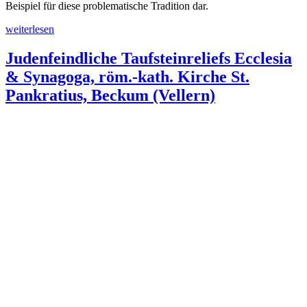
Beispiel für diese problematische Tradition dar.
„Reproduktion
weiterlesen
judenfeindlicher
Mythen
Judenfeindliche Taufsteinreliefs Ecclesia
auf
& Synagoga, röm.-kath. Kirche St.
Kreuzwegstationen
in
Pankratius, Beckum (Vellern)
Westbevern“