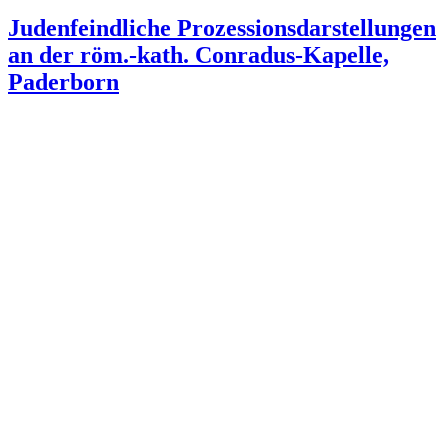
Bildsprache
am
Judenfeindliche Prozessionsdarstellungen
Hochaltar
an der röm.-kath. Conradus-Kapelle,
der
evangelischen
Paderborn
Kirche
St.
Viktor
in
Schwerte“