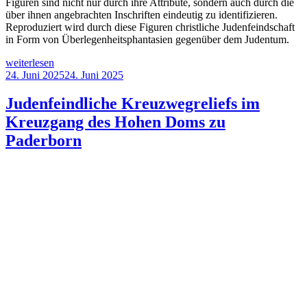
Figuren sind nicht nur durch ihre Attribute, sondern auch durch die
über ihnen angebrachten Inschriften eindeutig zu identifizieren.
Reproduziert wird durch diese Figuren christliche Judenfeindschaft
in Form von Überlegenheitsphantasien gegenüber dem Judentum.
„Judenfeindliche
weiterlesen
Taufsteinreliefs
Veröffentlicht
24. Juni 2025
24. Juni 2025
Ecclesia
am
&
Judenfeindliche Kreuzwegreliefs im
Synagoga,
Kreuzgang des Hohen Doms zu
röm.-
kath.
Paderborn
Kirche
St.
Pankratius,
Beckum
(Vellern)“