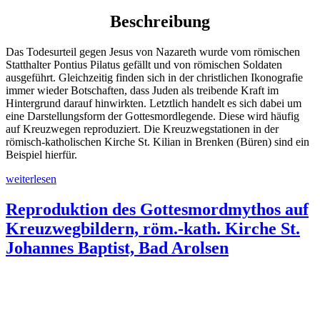
Beschreibung
Das Todesurteil gegen Jesus von Nazareth wurde vom römischen
Statthalter Pontius Pilatus gefällt und von römischen Soldaten
ausgeführt. Gleichzeitig finden sich in der christlichen Ikonografie
immer wieder Botschaften, dass Juden als treibende Kraft im
Hintergrund darauf hinwirkten. Letztlich handelt es sich dabei um
eine Darstellungsform der Gottesmordlegende. Diese wird häufig
auf Kreuzwegen reproduziert. Die Kreuzwegstationen in der
römisch-katholischen Kirche St. Kilian in Brenken (Büren) sind ein
Beispiel hierfür.
„Reproduktion
weiterlesen
judenfeindlicher
Mythen
Reproduktion des Gottesmordmythos auf
in
Kreuzwegbildern, röm.-kath. Kirche St.
Kreuzwegreliefs,
St.
Johannes Baptist, Bad Arolsen
Kilian,
Büren
(Brenken)“