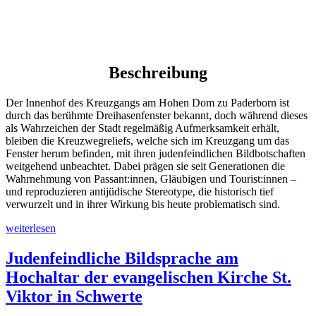
Beschreibung
Der Innenhof des Kreuzgangs am Hohen Dom zu Paderborn ist
durch das berühmte Dreihasenfenster bekannt, doch während dieses
als Wahrzeichen der Stadt regelmäßig Aufmerksamkeit erhält,
bleiben die Kreuzwegreliefs, welche sich im Kreuzgang um das
Fenster herum befinden, mit ihren judenfeindlichen Bildbotschaften
weitgehend unbeachtet. Dabei prägen sie seit Generationen die
Wahrnehmung von Passant:innen, Gläubigen und Tourist:innen –
und reproduzieren antijüdische Stereotype, die historisch tief
verwurzelt und in ihrer Wirkung bis heute problematisch sind.
„Judenfeindliche
weiterlesen
Kreuzwegreliefs
im
Judenfeindliche Bildsprache am
Kreuzgang
Hochaltar der evangelischen Kirche St.
des
Hohen
Viktor in Schwerte
Doms