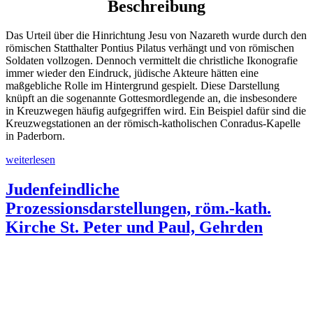
Beschreibung
Das Urteil über die Hinrichtung Jesu von Nazareth wurde durch den
römischen Statthalter Pontius Pilatus verhängt und von römischen
Soldaten vollzogen. Dennoch vermittelt die christliche Ikonografie
immer wieder den Eindruck, jüdische Akteure hätten eine
maßgebliche Rolle im Hintergrund gespielt. Diese Darstellung
knüpft an die sogenannte Gottesmordlegende an, die insbesondere
in Kreuzwegen häufig aufgegriffen wird. Ein Beispiel dafür sind die
Kreuzwegstationen an der römisch-katholischen Conradus-Kapelle
in Paderborn.
„Judenfeindliche
weiterlesen
Prozessionsdarstellungen
an
Judenfeindliche
der
Prozessionsdarstellungen, röm.-kath.
röm.-
kath.
Kirche St. Peter und Paul, Gehrden
Conradus-
Kapelle,
Paderborn“