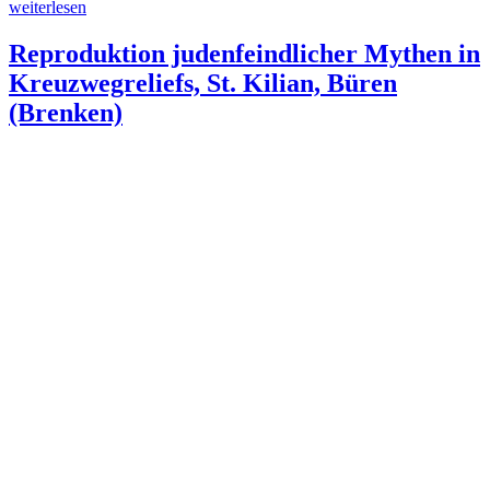
„Judenfeindliche
weiterlesen
Prozessionsdarstellungen,
röm.-
Reproduktion judenfeindlicher Mythen in
kath.
Kreuzwegreliefs, St. Kilian, Büren
Kirche
St.
(Brenken)
Peter
und
Paul,
Gehrden“