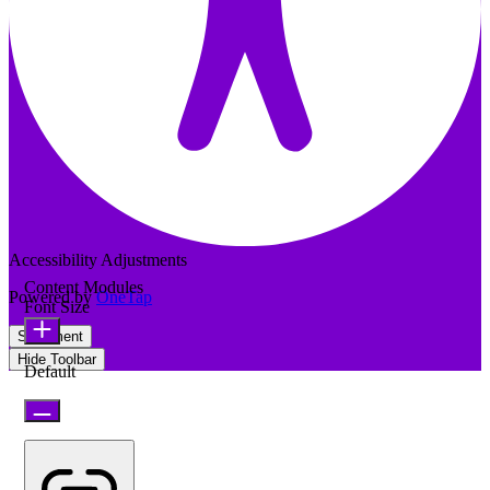
Accessibility Adjustments
Content Modules
Powered by
OneTap
Font Size
Statement
Hide Toolbar
Default